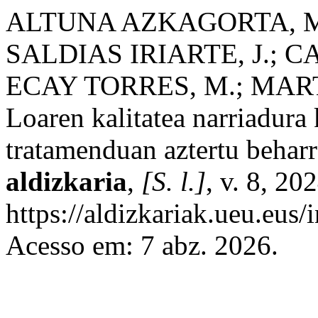
ALTUNA AZKAGORTA, M.
SALDIAS IRIARTE, J.; 
ECAY TORRES, M.; MAR
Loaren kalitatea narriadura
tratamenduan aztertu behar
aldizkaria
,
[S. l.]
, v. 8, 20
https://aldizkariak.ueu.eus
Acesso em: 7 abz. 2026.