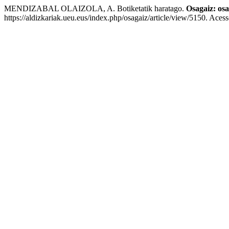
MENDIZABAL OLAIZOLA, A. Botiketatik haratago.
Osagaiz: osa
https://aldizkariak.ueu.eus/index.php/osagaiz/article/view/5150. Aces