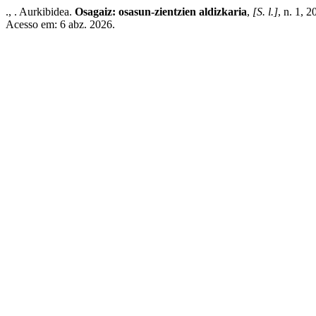
., . Aurkibidea.
Osagaiz: osasun-zientzien aldizkaria
,
[S. l.]
, n. 1, 
Acesso em: 6 abz. 2026.