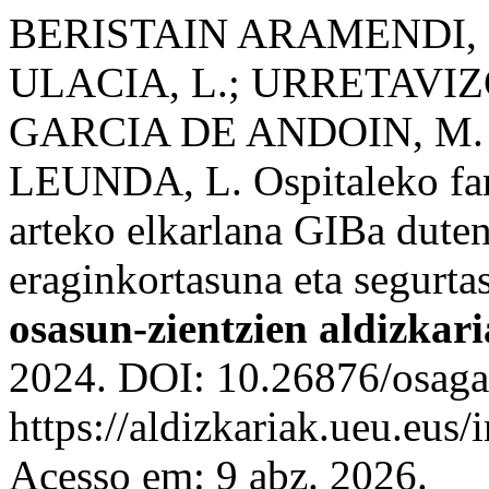
BERISTAIN ARAMENDI, I
ULACIA, L.; URRETAVIZC
GARCIA DE ANDOIN, M. J
LEUNDA, L. Ospitaleko far
arteko elkarlana GIBa dute
eraginkortasuna eta segurt
osasun-zientzien aldizkari
2024. DOI: 10.26876/osaga
https://aldizkariak.ueu.eus/
Acesso em: 9 abz. 2026.