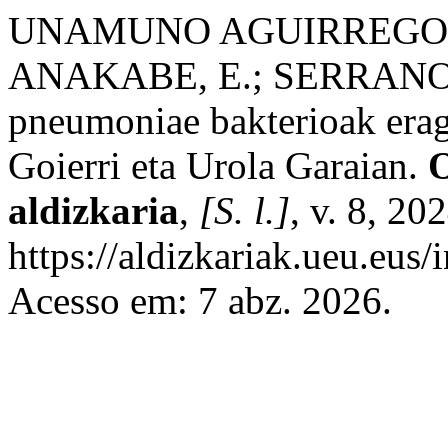
UNAMUNO AGUIRREGOM
ANAKABE, E.; SERRANO 
pneumoniae bakterioak era
Goierri eta Urola Garaian.
O
aldizkaria
,
[S. l.]
, v. 8, 20
https://aldizkariak.ueu.eus
Acesso em: 7 abz. 2026.