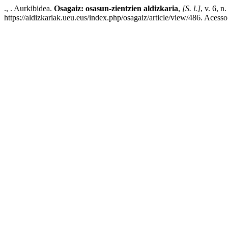
., . Aurkibidea.
Osagaiz: osasun-zientzien aldizkaria
,
[S. l.]
, v. 6, 
https://aldizkariak.ueu.eus/index.php/osagaiz/article/view/486. Acess