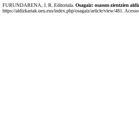
FURUNDARENA, J. R. Editoriala.
Osagaiz: osasun-zientzien aldi
https://aldizkariak.ueu.eus/index.php/osagaiz/article/view/481. Acess