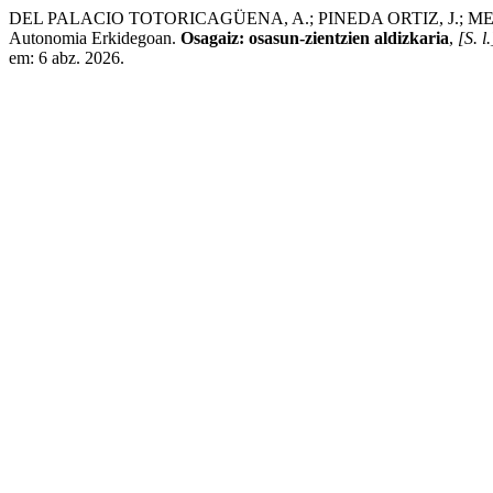
DEL PALACIO TOTORICAGÜENA, A.; PINEDA ORTIZ, J.; MENDIGUREN
Autonomia Erkidegoan.
Osagaiz: osasun-zientzien aldizkaria
,
[S. l.
em: 6 abz. 2026.