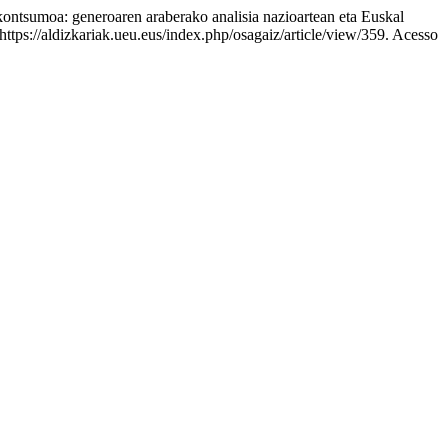
a: generoaren araberako analisia nazioartean eta Euskal
https://aldizkariak.ueu.eus/index.php/osagaiz/article/view/359. Acesso