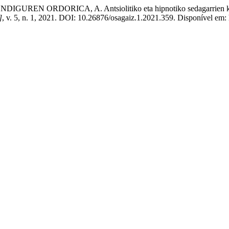
 ORDORICA, A. Antsiolitiko eta hipnotiko sedagarrien kontsumo
]
, v. 5, n. 1, 2021. DOI: 10.26876/osagaiz.1.2021.359. Disponível em: 