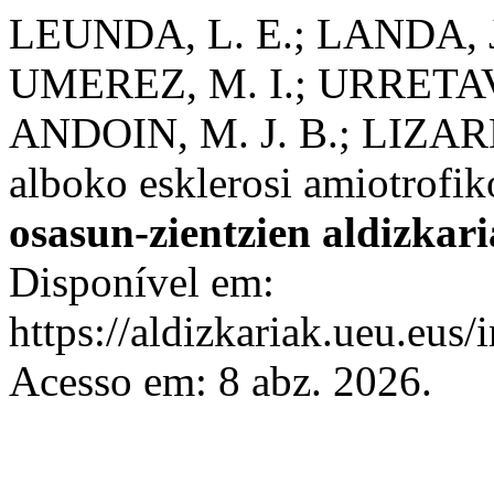
LEUNDA, L. E.; LANDA, J
UMEREZ, M. I.; URRETA
ANDOIN, M. J. B.; LIZARDI
alboko esklerosi amiotrofiko
osasun-zientzien aldizkari
Disponível em:
https://aldizkariak.ueu.eus/
Acesso em: 8 abz. 2026.