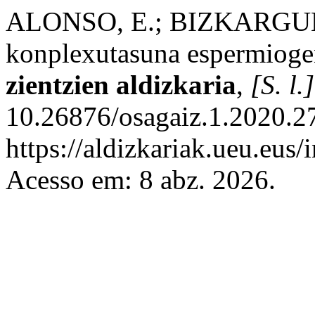
ALONSO, E.; BIZKARGUEN
konplexutasuna espermioge
zientzien aldizkaria
,
[S. l.]
10.26876/osagaiz.1.2020.2
https://aldizkariak.ueu.eus/
Acesso em: 8 abz. 2026.