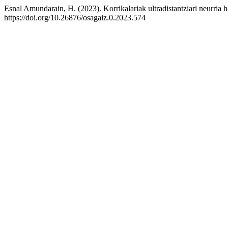
Esnal Amundarain, H. (2023). Korrikalariak ultradistantziari neurria 
https://doi.org/10.26876/osagaiz.0.2023.574