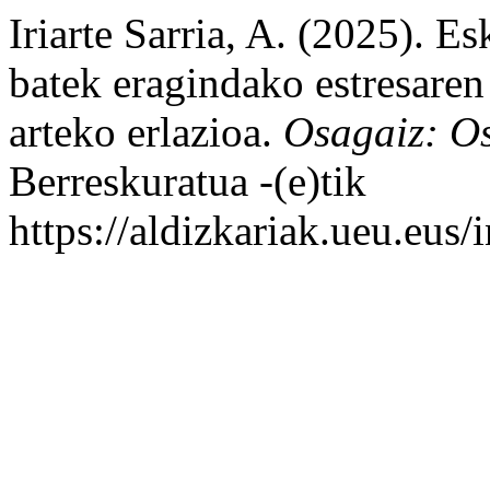
Iriarte Sarria, A. (2025). E
batek eragindako estresaren
arteko erlazioa.
Osagaiz: Os
Berreskuratua -(e)tik
https://aldizkariak.ueu.eus