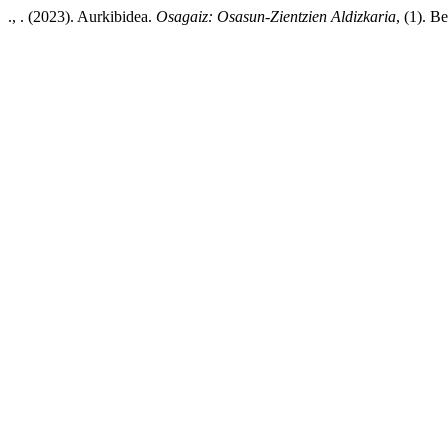
., . (2023). Aurkibidea.
Osagaiz: Osasun-Zientzien Aldizkaria
, (1). B