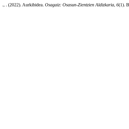
., . (2022). Aurkibidea.
Osagaiz: Osasun-Zientzien Aldizkaria
,
6
(1). 