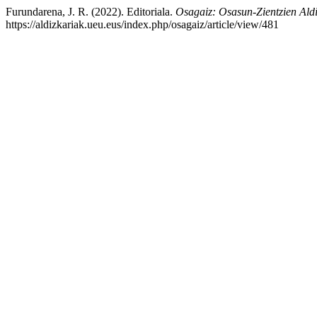
Furundarena, J. R. (2022). Editoriala.
Osagaiz: Osasun-Zientzien Aldi
https://aldizkariak.ueu.eus/index.php/osagaiz/article/view/481