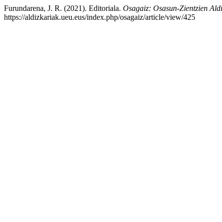
Furundarena, J. R. (2021). Editoriala.
Osagaiz: Osasun-Zientzien Aldi
https://aldizkariak.ueu.eus/index.php/osagaiz/article/view/425