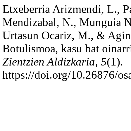
Etxeberria Arizmendi, L., P
Mendizabal, N., Munguia Ni
Urtasun Ocariz, M., & Agina
Botulismoa, kasu bat oinarr
Zientzien Aldizkaria
,
5
(1).
https://doi.org/10.26876/o