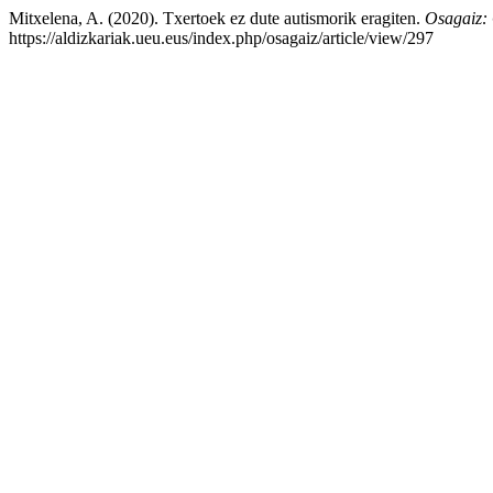
Mitxelena, A. (2020). Txertoek ez dute autismorik eragiten.
Osagaiz: 
https://aldizkariak.ueu.eus/index.php/osagaiz/article/view/297