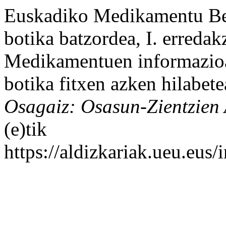
Euskadiko Medikamentu Berr
botika batzordea, I. erredak
Medikamentuen informazioa:
botika fitxen azken hilabet
Osagaiz: Osasun-Zientzien 
(e)tik
https://aldizkariak.ueu.eus