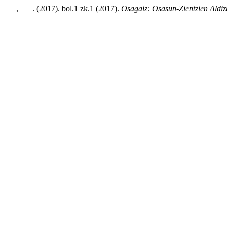
___, ___. (2017). bol.1 zk.1 (2017).
Osagaiz: Osasun-Zientzien Aldiz