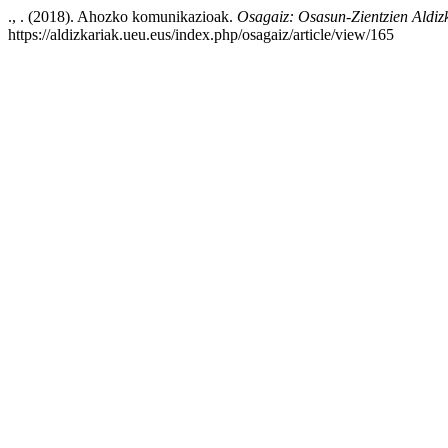
., . (2018). Ahozko komunikazioak.
Osagaiz: Osasun-Zientzien Aldiz
https://aldizkariak.ueu.eus/index.php/osagaiz/article/view/165