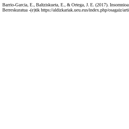
Barrio-Garcia, E., Baltziskueta, E., & Ortega, J. E. (2017). Insomnio
Berreskuratua -(e)tik https://aldizkariak.ueu.eus/index.php/osagaiz/art