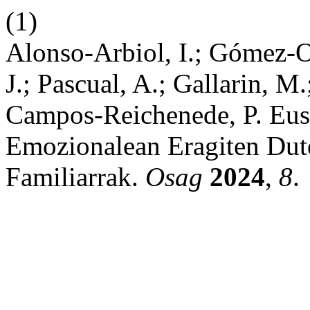
(1)
Alonso-Arbiol, I.; Gómez-Od
J.; Pascual, A.; Gallarin, M
Campos-Reichenede, P. Eus
Emozionalean Eragiten Dut
Familiarrak.
Osag
2024
,
8
.