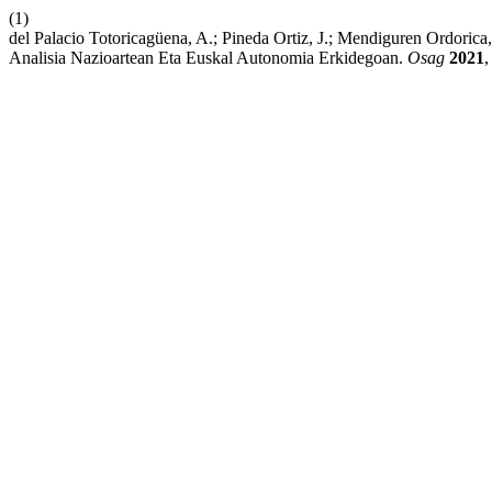
(1)
del Palacio Totoricagüena, A.; Pineda Ortiz, J.; Mendiguren Ordoric
Analisia Nazioartean Eta Euskal Autonomia Erkidegoan.
Osag
2021