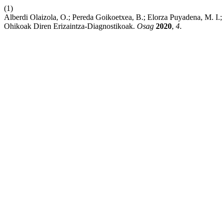
(1)
Alberdi Olaizola, O.; Pereda Goikoetxea, B.; Elorza Puyadena, M. I.; 
Ohikoak Diren Erizaintza-Diagnostikoak.
Osag
2020
,
4
.