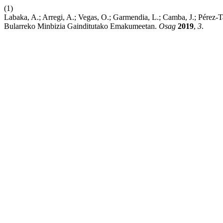
(1)
Labaka, A.; Arregi, A.; Vegas, O.; Garmendia, L.; Camba, J.; Pérez-T
Bularreko Minbizia Gainditutako Emakumeetan.
Osag
2019
,
3
.