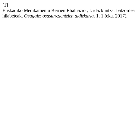
[1]
Euskadiko Medikamentu Berrien Ebaluazio , I. idazkuntza- batzordea
hilabeteak.
Osagaiz: osasun-zientzien aldizkaria
. 1, 1 (eka. 2017).