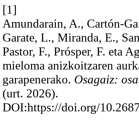
[1]
Amundarain, A., Cartón-Garc
Garate, L., Miranda, E., San
Pastor, F., Prósper, F. eta 
mieloma anizkoitzaren aurk
garapenerako.
Osagaiz: osa
(urt. 2026).
DOI:https://doi.org/10.268