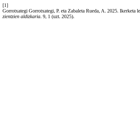
[1]
Gorrotxategi Gorrotxategi, P. eta Zabaleta Rueda, A. 2025. Ikerketa l
zientzien aldizkaria
. 9, 1 (uzt. 2025).