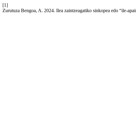
[1]
Zurutuza Bengoa, A. 2024. Ilea zaintzeagatiko sinkopea edo “ile-apa