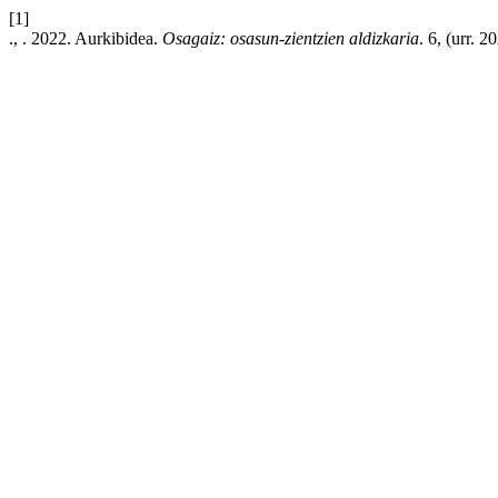
[1]
., . 2022. Aurkibidea.
Osagaiz: osasun-zientzien aldizkaria
. 6, (urr. 2