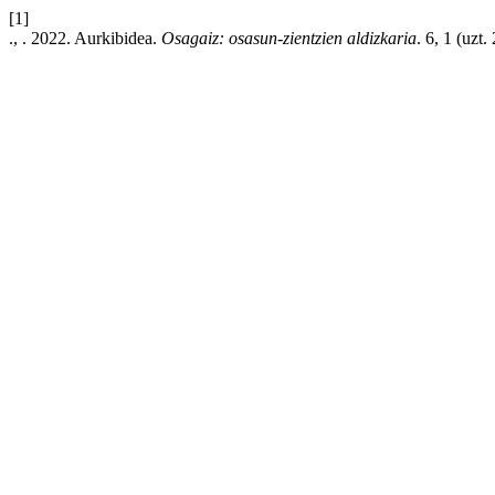
[1]
., . 2022. Aurkibidea.
Osagaiz: osasun-zientzien aldizkaria
. 6, 1 (uzt.