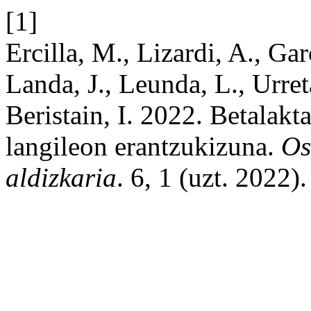
[1]
Ercilla, M., Lizardi, A., G
Landa, J., Leunda, L., Urret
Beristain, I. 2022. Betalak
langileon erantzukizuna.
Os
aldizkaria
. 6, 1 (uzt. 2022).