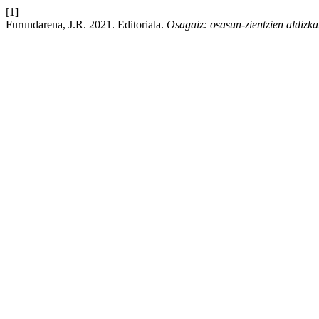
[1]
Furundarena, J.R. 2021. Editoriala.
Osagaiz: osasun-zientzien aldizka