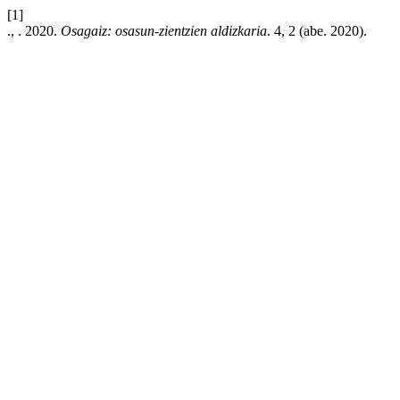
[1]
., . 2020.
Osagaiz: osasun-zientzien aldizkaria
. 4, 2 (abe. 2020).