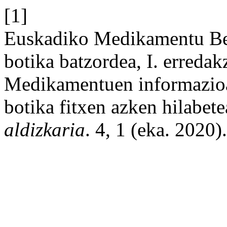
[1]
Euskadiko Medikamentu Berr
botika batzordea, I. erredak
Medikamentuen informazioa:
botika fitxen azken hilabet
aldizkaria
. 4, 1 (eka. 2020).