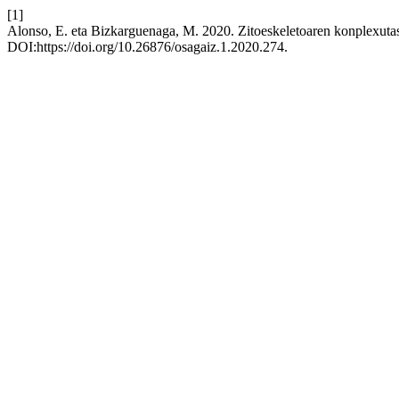
[1]
Alonso, E. eta Bizkarguenaga, M. 2020. Zitoeskeletoaren konplexut
DOI:https://doi.org/10.26876/osagaiz.1.2020.274.