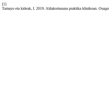
[1]
Tamayo eta kideak, I. 2019. Aldakortasuna praktika klinikoan.
Osagai