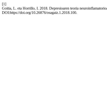
[1]
Goitia, L. eta Horrillo, I. 2018. Depresioaren teoria neuroinflamatorio
DOI:https://doi.org/10.26876/osagaiz.1.2018.100.