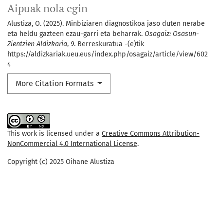
Aipuak nola egin
Alustiza, O. (2025). Minbiziaren diagnostikoa jaso duten nerabe
eta heldu gazteen ezau-garri eta beharrak.
Osagaiz: Osasun-
Zientzien Aldizkaria
,
9
. Berreskuratua -(e)tik
https://aldizkariak.ueu.eus/index.php/osagaiz/article/view/602
4
More Citation Formats
This work is licensed under a
Creative Commons Attribution-
NonCommercial 4.0 International License
.
Copyright (c) 2025 Oihane Alustiza