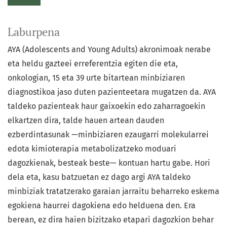
Laburpena
AYA (Adolescents and Young Adults) akronimoak nerabe
eta heldu gazteei erreferentzia egiten die eta,
onkologian, 15 eta 39 urte bitartean minbiziaren
diagnostikoa jaso duten pazienteetara mugatzen da. AYA
taldeko pazienteak haur gaixoekin edo zaharragoekin
elkartzen dira, talde hauen artean dauden
ezberdintasunak —minbiziaren ezaugarri molekularrei
edota kimioterapia metabolizatzeko moduari
dagozkienak, besteak beste— kontuan hartu gabe. Hori
dela eta, kasu batzuetan ez dago argi AYA taldeko
minbiziak tratatzerako garaian jarraitu beharreko eskema
egokiena haurrei dagokiena edo helduena den. Era
berean, ez dira haien bizitzako etapari dagozkion behar