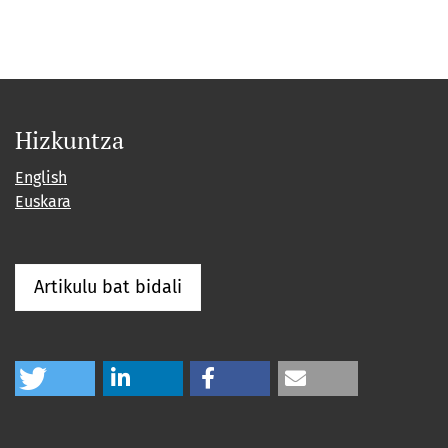
Hizkuntza
English
Euskara
Artikulu bat bidali