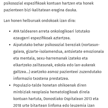
psikosozial espezifikoak kontuan hartzen eta honek
pazienteen bizi-kalitatean eragina dauka.
Lan honen helburuak ondokoak izan dira:
AYA taldearen arreta onkologikoari lotutako
ezaugarri espezifikoak aztertzea.
Aipatutako behar psikosozial bereziak (nortasun-
galera, gizarte-isolamendua, antsietate emozionala
eta mentala, sexu-harremanak izateko eta
elkartzeko zailtasunak, eskola edo lan-aukerak
galtzea…) asetzeko asmoz pazienteei zuzendutako
informazio txostena prestatzea.
Populazio-talde honetan ohikoenak diren
minbiziak neoplasia hematologikoak direla
kontuan hartuta, Donostiako Ospitalean 2013 eta
2018 urte bitartean linfoma edo leuzemia izan