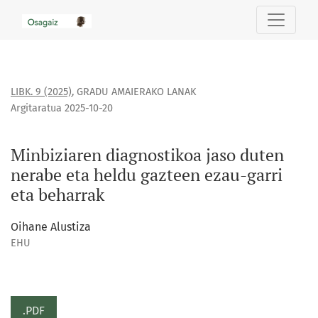
Minbiziaren diagnostikoa jaso duten nerabe eta heldu gazt
LIBK. 9 (2025)
,
GRADU AMAIERAKO LANAK
Argitaratua 2025-10-20
Minbiziaren diagnostikoa jaso duten
nerabe eta heldu gazteen ezau-garri
eta beharrak
Oihane Alustiza
EHU
.PDF