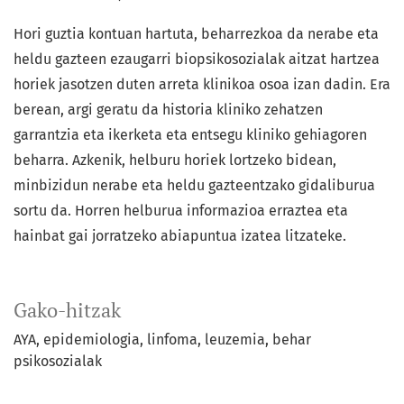
Hori guztia kontuan hartuta, beharrezkoa da nerabe eta
heldu gazteen ezaugarri biopsikosozialak aitzat hartzea
horiek jasotzen duten arreta klinikoa osoa izan dadin. Era
berean, argi geratu da historia kliniko zehatzen
garrantzia eta ikerketa eta entsegu kliniko gehiagoren
beharra. Azkenik, helburu horiek lortzeko bidean,
minbizidun nerabe eta heldu gazteentzako gidaliburua
sortu da. Horren helburua informazioa erraztea eta
hainbat gai jorratzeko abiapuntua izatea litzateke.
Gako-hitzak
AYA
epidemiologia
linfoma
leuzemia
behar
psikosozialak