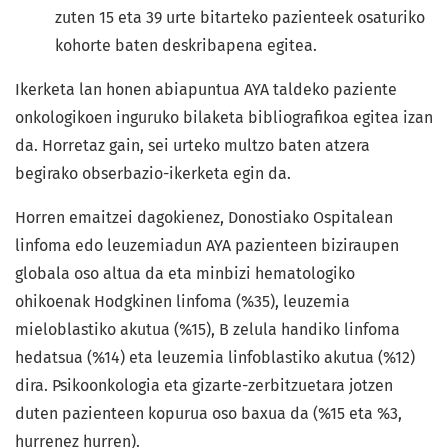
zuten 15 eta 39 urte bitarteko pazienteek osaturiko
kohorte baten deskribapena egitea.
Ikerketa lan honen abiapuntua AYA taldeko paziente
onkologikoen inguruko bilaketa bibliografikoa egitea izan
da. Horretaz gain, sei urteko multzo baten atzera
begirako obserbazio-ikerketa egin da.
Horren emaitzei dagokienez, Donostiako Ospitalean
linfoma edo leuzemiadun AYA pazienteen biziraupen
globala oso altua da eta minbizi hematologiko
ohikoenak Hodgkinen linfoma (%35), leuzemia
mieloblastiko akutua (%15), B zelula handiko linfoma
hedatsua (%14) eta leuzemia linfoblastiko akutua (%12)
dira. Psikoonkologia eta gizarte-zerbitzuetara jotzen
duten pazienteen kopurua oso baxua da (%15 eta %3,
hurrenez hurren).