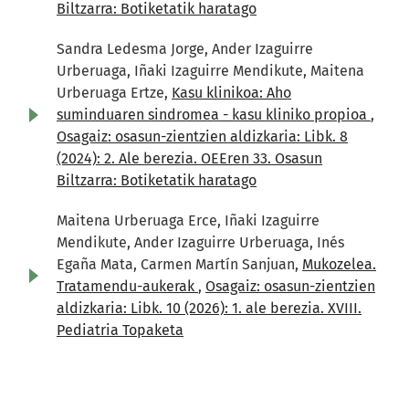
Biltzarra: Botiketatik haratago
Sandra Ledesma Jorge, Ander Izaguirre
Urberuaga, Iñaki Izaguirre Mendikute, Maitena
Urberuaga Ertze,
Kasu klinikoa: Aho
suminduaren sindromea - kasu kliniko propioa
,
Osagaiz: osasun-zientzien aldizkaria: Libk. 8
(2024): 2. Ale berezia. OEEren 33. Osasun
Biltzarra: Botiketatik haratago
Maitena Urberuaga Erce, Iñaki Izaguirre
Mendikute, Ander Izaguirre Urberuaga, Inés
Egaña Mata, Carmen Martín Sanjuan,
Mukozelea.
Tratamendu-aukerak
,
Osagaiz: osasun-zientzien
aldizkaria: Libk. 10 (2026): 1. ale berezia. XVIII.
Pediatria Topaketa