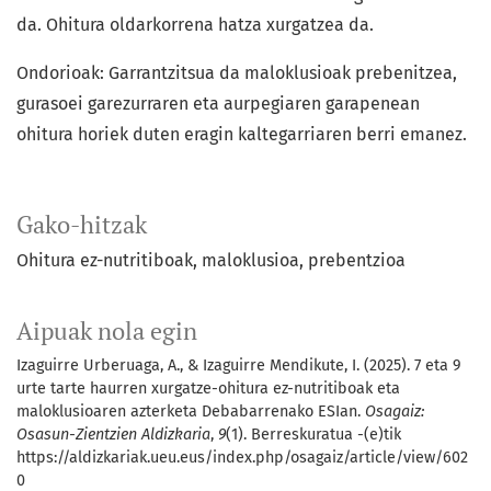
da. Ohitura oldarkorrena hatza xurgatzea da.
Ondorioak: Garrantzitsua da maloklusioak prebenitzea,
gurasoei garezurraren eta aurpegiaren garapenean
ohitura horiek duten eragin kaltegarriaren berri emanez.
Gako-hitzak
Ohitura ez-nutritiboak
maloklusioa
prebentzioa
Aipuak nola egin
Izaguirre Urberuaga, A., & Izaguirre Mendikute, I. (2025). 7 eta 9
urte tarte haurren xurgatze-ohitura ez-nutritiboak eta
maloklusioaren azterketa Debabarrenako ESIan.
Osagaiz:
Osasun-Zientzien Aldizkaria
,
9
(1). Berreskuratua -(e)tik
https://aldizkariak.ueu.eus/index.php/osagaiz/article/view/602
0