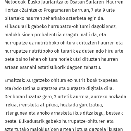
Metodoak: Eusko Jaurlaritzako Osasun Sailaren Haurren
Hortzak Zaintzeko Programaren barruan, 7 eta 9 urte
bitarteko haurren zeharkako azterketa egin da.
Elikadurarik gabeko hurrupatze-ohiturei dagokienez,
maloklusioen prebalentzia ezagutu nahi da, eta
hurrupatze ez-nutritiboko ohiturak dituzten haurren eta
hurrupatze nutritiboko ohiturarik ez duten edo hiru urte
bete baino lehen ohitura horiek utzi dituzten haurren
artean esanahi estatistikorik dagoen zehaztu.
Emaitzak: Xurgatzeko ohitura ez-nutritiboak txupetea
eta/edo tetina xurgatzea eta xurgatze digitala dira.
Denboran luzatuz gero, 3 urtetik aurrera, aurreko hozkada
irekia, irensketa atipikoa, hozkada gurutzatua,
irtengunea eta ahoko arnasketa ikus ditzakegu, besteak
beste. Elikadurarik gabeko hurrupatze-ohituren eta
aztertutako maloklusioen artean lotura dagoela ikusten