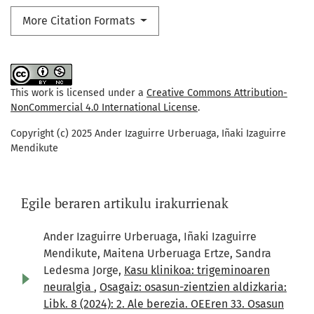
More Citation Formats
This work is licensed under a
Creative Commons Attribution-
NonCommercial 4.0 International License
.
Copyright (c) 2025 Ander Izaguirre Urberuaga, Iñaki Izaguirre
Mendikute
Egile beraren artikulu irakurrienak
Ander Izaguirre Urberuaga, Iñaki Izaguirre
Mendikute, Maitena Urberuaga Ertze, Sandra
Ledesma Jorge,
Kasu klinikoa: trigeminoaren
neuralgia
,
Osagaiz: osasun-zientzien aldizkaria:
Libk. 8 (2024): 2. Ale berezia. OEEren 33. Osasun