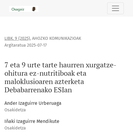
7 eta 9 urte tarte haurren xurgatze-ohitura ez-nutritiboak
LIBK. 9 (2025)
,
AHOZKO KOMUNIKAZIOAK
Argitaratua 2025-07-17
7 eta 9 urte tarte haurren xurgatze-
ohitura ez-nutritiboak eta
maloklusioaren azterketa
Debabarrenako ESIan
Ander Izaguirre Urberuaga
Osakidetza
Iñaki Izaguirre Mendikute
Osakidetza