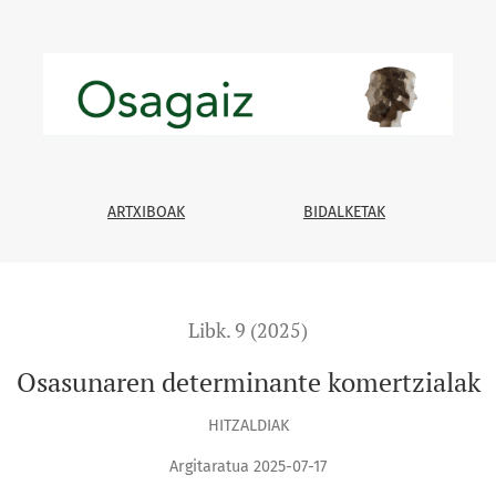
ARTXIBOAK
BIDALKETAK
Libk. 9 (2025)
Osasunaren determinante komertzialak
HITZALDIAK
Argitaratua 2025-07-17