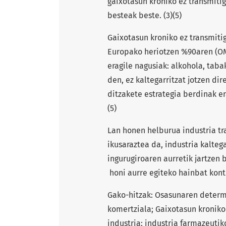
gaixotasun kroniko ez transmiti
besteak beste. (3)(5)
Gaixotasun kroniko ez transmit
Europako heriotzen %90aren (OME
eragile nagusiak: alkohola, taba
den, ez kaltegarritzat jotzen di
ditzakete estrategia berdinak er
(5)
Lan honen helburua industria tr
ikusaraztea da, industria kalteg
ingurugiroaren aurretik jartzen b
honi aurre egiteko hainbat kontr
Gako-hitzak: Osasunaren determ
komertziala; Gaixotasun kroniko 
industria; industria farmazeutik