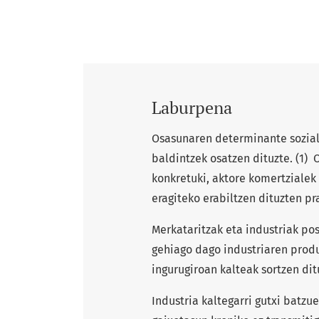
Laburpena
Osasunaren determinante sozialak
baldintzek osatzen dituzte. (1)
konkretuki, aktore komertzialek
eragiteko erabiltzen dituzten pra
Merkataritzak eta industriak pos
gehiago dago industriaren produ
ingurugiroan kalteak sortzen ditu
Industria kaltegarri gutxi batzu