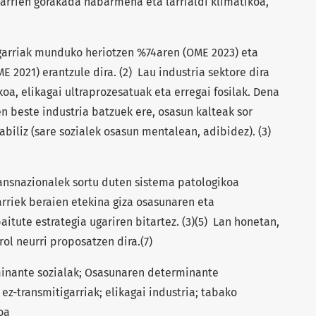
garrien gorakada nabarmena eta larrialdi klimatikoa,
igarriak munduko heriotzen %74aren (OME 2023) eta
 2021) erantzule dira. (2) Lau industria sektore dira
koa, elikagai ultraprozesatuak eta erregai fosilak. Dena
ren beste industria batzuek ere, osasun kalteak sor
abiliz (sare sozialek osasun mentalean, adibidez). (3)
ansnazionalek sortu duten sistema patologikoa
arriek beraien etekina giza osasunaren eta
aitute estrategia ugariren bitartez. (3)(5) Lan honetan,
ol neurri proposatzen dira.(7)
inante sozialak; Osasunaren determinante
ez-transmitigarriak; elikagai industria; tabako
oa