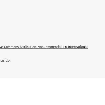
ive Commons Attribution-NonCommercial 4.0 International
cisidor