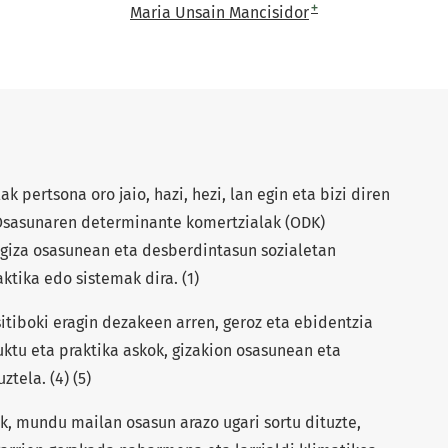
+
Maria Unsain Mancisidor
 pertsona oro jaio, hazi, hezi, lan egin eta bizi diren
 Osasunaren determinante komertzialak (ODK)
 giza osasunean eta desberdintasun sozialetan
ktika edo sistemak dira. (1)
itiboki eragin dezakeen arren, geroz eta ebidentzia
ktu eta praktika askok, gizakion osasunean eta
ztela. (4) (5)
ek, mundu mailan osasun arazo ugari sortu dituzte,