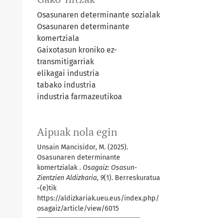
Osasunaren determinante sozialak
Osasunaren determinante
komertziala
Gaixotasun kroniko ez-
transmitigarriak
elikagai industria
tabako industria
industria farmazeutikoa
Aipuak nola egin
Unsain Mancisidor, M. (2025).
Osasunaren determinante
komertzialak .
Osagaiz: Osasun-
Zientzien Aldizkaria
,
9
(1). Berreskuratua
-(e)tik
https://aldizkariak.ueu.eus/index.php/
osagaiz/article/view/6015