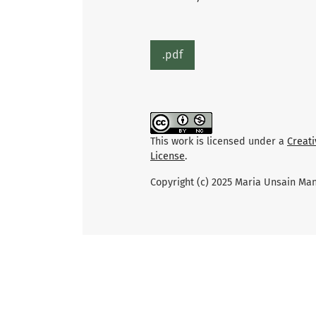
.pdf
This work is licensed under a
Creat
License
.
Copyright (c) 2025 Maria Unsain Man