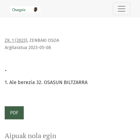
.
ZK. 1 (2023)
,
ZENBAKI OSOA
Argitaratua 2023-05-08
.
1. Ale berezia 32. OSASUN BILTZARRA
PDF
Aipuak nola egin