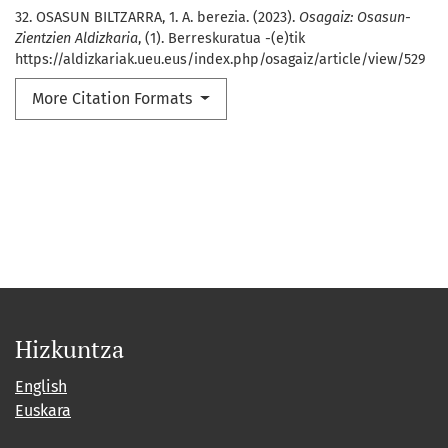
32. OSASUN BILTZARRA, 1. A. berezia. (2023).
Osagaiz: Osasun-
Zientzien Aldizkaria
, (1). Berreskuratua -(e)tik
https://aldizkariak.ueu.eus/index.php/osagaiz/article/view/529
More Citation Formats
Hizkuntza
English
Euskara