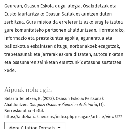
Geurean, Osasun Eskola dugu, alegia, Osakidetzak eta
Eusko Jaurlaritzako Osasun Sailak eskaintzen duten
zerbitzua. Gure misioa da erreferentziazko eragile izatea
gure komunitateko pertsonen ahalduntzean. Horretarako,
informazio eta prestakuntza egokia, eguneratua eta
baliozkotua eskaintzen ditugu, norbanakoek ezagutzak,
trebetasunak eta jarrerak eskura ditzaten, autozainketan
eta osasunaren zainketan erantzunkidetasuna sustatzea
xede.
Aipuak nola egin
Belarra Telletxea, B. (2023). Osasun Eskola: Pertsonak
Ahalduntzen.
Osagaiz: Osasun-Zientzien Aldizkaria
, (1).
Berreskuratua -(e)tik
https://aldizkariak.ueu.eus/index.php/osagaiz/article/view/522
More Citation Formats