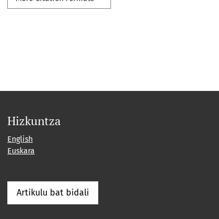
Hizkuntza
English
Euskara
Artikulu bat bidali