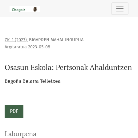
Osasun Eskola: Pertsonak Ahalduntzen
ZK. 1 (2023)
,
BIGARREN MAHAI-INGURUA
Argitaratua 2023-05-08
Osasun Eskola: Pertsonak Ahalduntzen
Begoña Belarra Telletxea
PDF
Laburpena