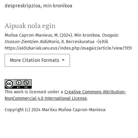
despreskripzioa
min kronikoa
Aipuak nola egin
Muñoa Capron-Manieux, M. (2024). Min kronikoa.
Osagaiz:
Osasun-Zientzien Aldizkaria
,
8
. Berreskuratua -(e)tik
https://aldizkariak.ueu.eus/index.php/osagaiz/article/view/5151
More Citation Formats
This work is licensed under a
Creative Commons Attribution-
NonCommercial 4.0 International License
.
Copyright (c) 2024 Maritxu Muñoa Capron-Manieux