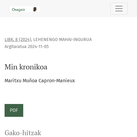
Min kronikoa
LIBK. 8 (2024)
,
LEHENENGO MAHAI-INGURUA
Argitaratua 2024-11-05
Min kronikoa
Maritxu Muñoa Capron-Manieux
PDF
Gako-hitzak