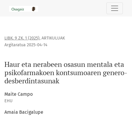
Haur eta nerabeen osasun mentala eta psikofarmakoen ko
LIBK. 9 ZK. 1 (2025)
,
ARTIKULUAK
Argitaratua 2025-04-14
Haur eta nerabeen osasun mentala eta
psikofarmakoen kontsumoaren genero-
desberdintasunak
Maite Campo
EHU
Amaia Bacigalupe