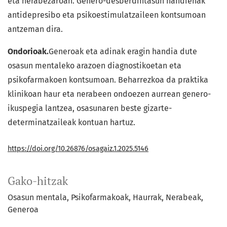
eta nerabezaroan. Genero-desberdintasun handienak
antidepresibo eta psikoestimulatzaileen kontsumoan
antzeman dira.
Ondorioak.
Generoak eta adinak eragin handia dute
osasun mentaleko arazoen diagnostikoetan eta
psikofarmakoen kontsumoan. Beharrezkoa da praktika
klinikoan haur eta nerabeen ondoezen aurrean genero-
ikuspegia lantzea, osasunaren beste gizarte-
determinatzaileak kontuan hartuz.
https://doi.org/10.26876/osagaiz.1.2025.5146
Gako-hitzak
Osasun mentala
Psikofarmakoak
Haurrak
Nerabeak
Generoa