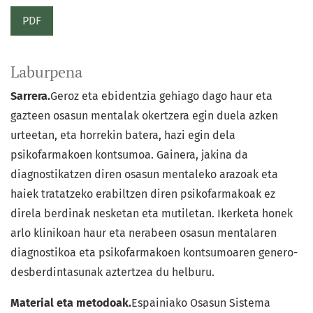
PDF
Laburpena
Sarrera.
Geroz eta ebidentzia gehiago dago haur eta
gazteen osasun mentalak okertzera egin duela azken
urteetan, eta horrekin batera, hazi egin dela
psikofarmakoen kontsumoa. Gainera, jakina da
diagnostikatzen diren osasun mentaleko arazoak eta
haiek tratatzeko erabiltzen diren psikofarmakoak ez
direla berdinak nesketan eta mutiletan. Ikerketa honek
arlo klinikoan haur eta nerabeen osasun mentalaren
diagnostikoa eta psikofarmakoen kontsumoaren genero-
desberdintasunak aztertzea du helburu.
Material eta metodoak.
Espainiako Osasun Sistema