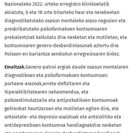
Nazionaleko 2022. urteko erregistro klinikoetatik
abiatuta, 0 eta 18 urte bitarteko haur eta nerabeetan
diagnostikatutako osasun mentaleko arazo nagusien eta
preskribatutako psikofarmakoen kontsumoaren
prebalentziak kalkulatu dira nesketan eta mutiletan, eta
kontsumoaren genero-desberdintasunak aztertu dira
Poisson-en bariantza sendodun erregresioaren bidez.
Emaitzak.
Genero-patroi argiak daude osasun mentalaren
diagnostikoan eta psikofarmakoen kontsumoan:
portaera-arazoak,arreta-defizitaren eta
hiperaktibitatearen nahasmendua, eta
psikoestimulatzaile eta antipsikotikoen kontsumoak
gehienbat haurtzaroan eta mutiletan egiten dira, eta
antsietate- eta depresio-asalduak eta antsiolitiko eta
antidepresiboen kontsumoa handiagoakdira nesketan