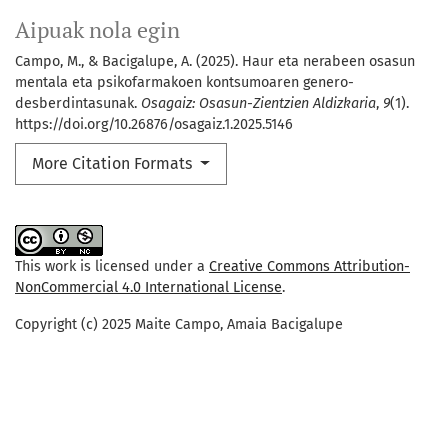
Aipuak nola egin
Campo, M., & Bacigalupe, A. (2025). Haur eta nerabeen osasun
mentala eta psikofarmakoen kontsumoaren genero-
desberdintasunak.
Osagaiz: Osasun-Zientzien Aldizkaria
,
9
(1).
https://doi.org/10.26876/osagaiz.1.2025.5146
More Citation Formats
This work is licensed under a
Creative Commons Attribution-
NonCommercial 4.0 International License
.
Copyright (c) 2025 Maite Campo, Amaia Bacigalupe