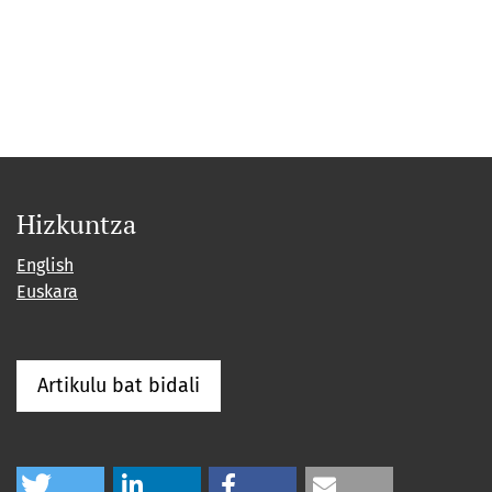
Hizkuntza
English
Euskara
Artikulu bat bidali