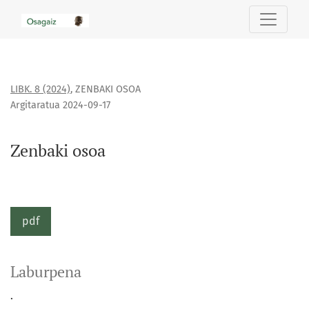
Zenbaki osoa
LIBK. 8 (2024)
,
ZENBAKI OSOA
Argitaratua 2024-09-17
Zenbaki osoa
pdf
Laburpena
.