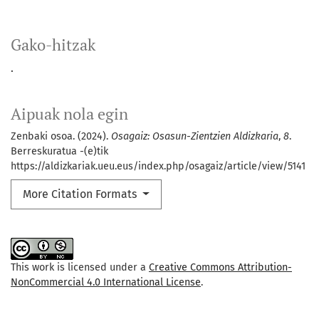
Gako-hitzak
.
Aipuak nola egin
Zenbaki osoa. (2024).
Osagaiz: Osasun-Zientzien Aldizkaria
,
8
.
Berreskuratua -(e)tik
https://aldizkariak.ueu.eus/index.php/osagaiz/article/view/5141
More Citation Formats
This work is licensed under a
Creative Commons Attribution-
NonCommercial 4.0 International License
.