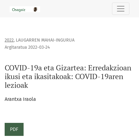
COVID-19a eta Gizartea: Erredakzioan ikusi eta ikasitakoak:
2022
,
LAUGARREN MAHAI-INGURUA
Argitaratua 2022-03-24
COVID-19a eta Gizartea: Erredakzioan
ikusi eta ikasitakoak: COVID-19aren
lezioak
Arantxa Iraola
PDF