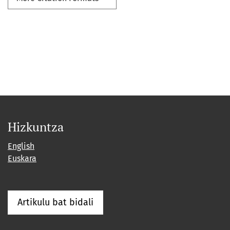
Hizkuntza
English
Euskara
Artikulu bat bidali