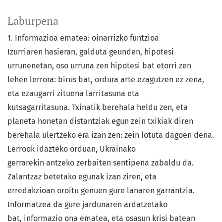
Laburpena
1. Informazioa ematea: oinarrizko funtzioa
Izurriaren hasieran, galduta geunden, hipotesi
urrunenetan, oso urruna zen hipotesi bat etorri zen
lehen lerrora: birus bat, ordura arte ezagutzen ez zena,
eta ezaugarri zituena larritasuna eta
kutsagarritasuna. Txinatik berehala heldu zen, eta
planeta honetan distantziak egun zein txikiak diren
berehala ulertzeko era izan zen: zein lotuta dagoen dena.
Lerrook idazteko orduan, Ukrainako
gerrarekin antzeko zerbaiten sentipena zabaldu da.
Zalantzaz betetako egunak izan ziren, eta
erredakzioan oroitu genuen gure lanaren garrantzia.
Informatzea da gure jardunaren ardatzetako
bat, informazio ona ematea, eta osasun krisi batean