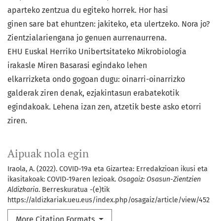
aparteko zentzua du egiteko horrek. Hor hasi
ginen sare bat ehuntzen: jakiteko, eta ulertzeko. Nora jo?
Zientzialariengana jo genuen aurrenaurrena.
EHU Euskal Herriko Unibertsitateko Mikrobiologia
irakasle Miren Basarasi egindako lehen
elkarrizketa ondo gogoan dugu: oinarri-oinarrizko
galderak ziren denak, ezjakintasun erabatekotik
egindakoak. Lehena izan zen, atzetik beste asko etorri
ziren.
Aipuak nola egin
Iraola, A. (2022). COVID-19a eta Gizartea: Erredakzioan ikusi eta
ikasitakoak: COVID-19aren lezioak.
Osagaiz: Osasun-Zientzien
Aldizkaria
. Berreskuratua -(e)tik
https://aldizkariak.ueu.eus/index.php/osagaiz/article/view/452
More Citation Formats