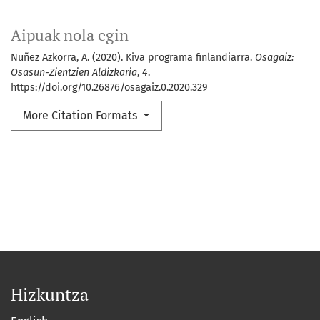
Aipuak nola egin
Nuñez Azkorra, A. (2020). Kiva programa finlandiarra.
Osagaiz:
Osasun-Zientzien Aldizkaria
,
4
.
https://doi.org/10.26876/osagaiz.0.2020.329
More Citation Formats
Hizkuntza