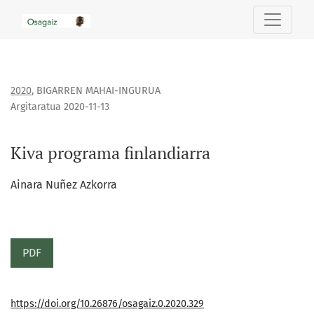
Kiva programa finlandiarra
2020
,
BIGARREN MAHAI-INGURUA
Argitaratua 2020-11-13
Kiva programa finlandiarra
Ainara Nuñez Azkorra
PDF
https://doi.org/10.26876/osagaiz.0.2020.329