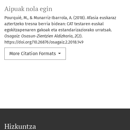
Aipuak nola egin
Pourquié, M., & Munarriz-Ibarrola, A. (2018). Afasia euskaraz
aztertzeko tresna berria bidean: CAT testaren euskal
egokitzapenaren gakoak eta estandarizaziorako urratsak.
Osagaiz: Osasun-Zientzien Aldizkaria
,
2
(2).
https://doi.org/10.26876/osagaiz.2.2018.149
More Citation Formats
Hizkuntza