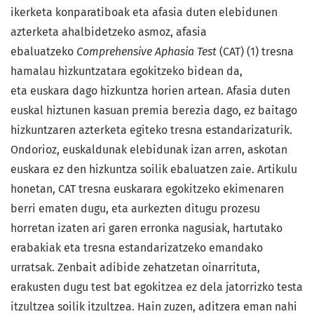
ikerketa konparatiboak eta afasia duten elebidunen
azterketa ahalbidetzeko asmoz, afasia
ebaluatzeko
Comprehensive Aphasia Test
(CAT) (1) tresna
hamalau hizkuntzatara egokitzeko bidean da,
eta euskara dago hizkuntza horien artean. Afasia duten
euskal hiztunen kasuan premia berezia dago, ez baitago
hizkuntzaren azterketa egiteko tresna estandarizaturik.
Ondorioz, euskaldunak elebidunak izan arren, askotan
euskara ez den hizkuntza soilik ebaluatzen zaie. Artikulu
honetan, CAT tresna euskarara egokitzeko ekimenaren
berri ematen dugu, eta aurkezten ditugu prozesu
horretan izaten ari garen erronka nagusiak, hartutako
erabakiak eta tresna estandarizatzeko emandako
urratsak. Zenbait adibide zehatzetan oinarrituta,
erakusten dugu test bat egokitzea ez dela jatorrizko testa
itzultzea soilik itzultzea. Hain zuzen, aditzera eman nahi