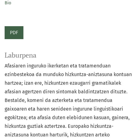
Bio
PDF
Laburpena
Afasiaren inguruko ikerketan eta tratamenduan
ezinbestekoa da munduko hizkuntza-aniztasuna kontuan
hartzea; izan ere, hizkuntzen ezaugarri gramatikalek
afasian agertzen diren sintomak baldintzatzen dituzte.
Bestalde, komeni da azterketa eta tratamendua
gaixoaren eta haren senideen ingurune linguistikoari
egokitzea; eta afasia duten elebidunen kasuan, gainera,
hizkuntza guztiak aztertzea. Europako hizkuntza-
aniztasuna kontuan harturik, hizkuntzen arteko