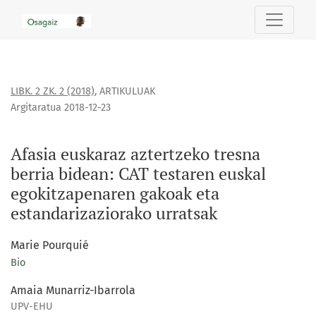
Afasia euskaraz aztertzeko tresna berria bidean: CAT testa
LIBK. 2 ZK. 2 (2018)
,
ARTIKULUAK
Argitaratua 2018-12-23
Afasia euskaraz aztertzeko tresna
berria bidean: CAT testaren euskal
egokitzapenaren gakoak eta
estandarizaziorako urratsak
Marie Pourquié
Bio
Amaia Munarriz-Ibarrola
UPV-EHU