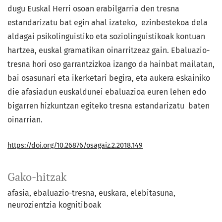
dugu Euskal Herri osoan erabilgarria den tresna
estandarizatu bat egin ahal izateko, ezinbestekoa dela
aldagai psikolinguistiko eta soziolinguistikoak kontuan
hartzea, euskal gramatikan oinarritzeaz gain. Ebaluazio-
tresna hori oso garrantzizkoa izango da hainbat mailatan,
bai osasunari eta ikerketari begira, eta aukera eskainiko
die afasiadun euskaldunei ebaluazioa euren lehen edo
bigarren hizkuntzan egiteko tresna estandarizatu baten
oinarrian.
https://doi.org/10.26876/osagaiz.2.2018.149
Gako-hitzak
afasia
ebaluazio-tresna
euskara
elebitasuna
neurozientzia kognitiboak